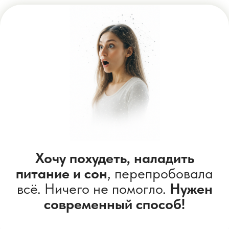
Много стресса и усталости.
Тревожусь, плохо сплю. Нужно
научиться справляться с
этим
«по-новому».