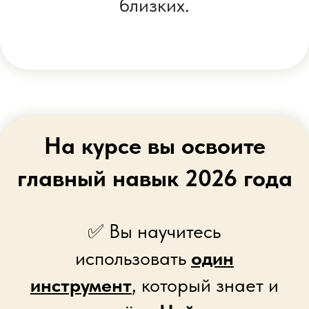
🤖 Настройка нейросети для
персональных рекомендаций,
«как
будто ИИ знает вас 10 лет»
Пройдя курс, вы
сможете
ежедневно и
бесплатно
: