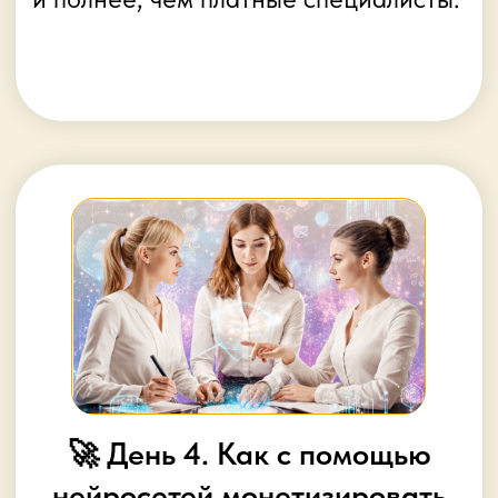
ИП Ятленко Дмитрий Валентинович
ИНН 773376730328
ОГРНИП 319774600701920
Юридический адрес:
111675, г. Москва, ул. Лухмановская, д. 17 к.1
Контактный номер телефона:
+7 931 379 09 33
Электронный адрес для связи:
info@aroma.space
Публичная оферта
Политика обработки персональных
данных
Согласие на обработку персональных
данных