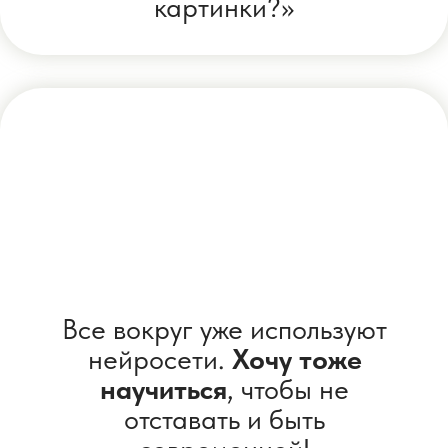
На курсе вы освоите
главный навык 2026 года
✅ Вы научитесь
использовать
один
инструмент
, который знает и
умеет всё —
Нейросети
За 4 дня вы освоите
базовые
навыки работы
с ИИ для себя