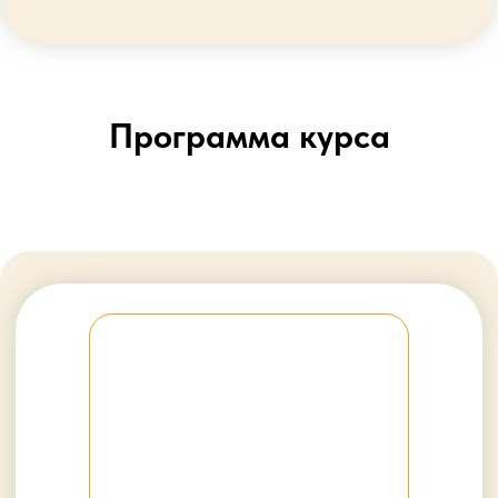
Объедините заботу о себе в
единую систему в нейросети
Узнаете, как нейросеть помогает
по базовым запросам на уровне
нутрициолога, психолога и
др.специалистов
Бонус
:
НейроФотосессия
и
создание фото для праздников, для
соц.сетей и ваших близких
🎯
Результат
— Вы настроили
нейросети так, что они
дают вам
персональные советы
по спорту,
активности, питанию, сну и другим
жизненным вопросам. Иногда точнее
и полнее, чем платные специалисты.