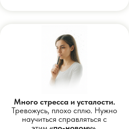
🤖 Немного боюсь ИИ, но
любопытно: «а вдруг он и
правда
может помочь в жизни
,
а не только создавать
картинки?»
Все вокруг уже используют
нейросети.
Хочу тоже
научиться
, чтобы не
отставать и быть