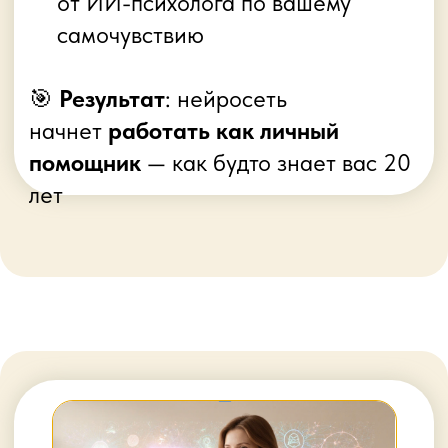
🔑 Окончил
МИФИ
,
факультет
кибернетики
🔑
Простым языком
рассказывает,
как внедрить нейросети в жизнь и
продвижение услуг.
Понятно
и
ребенку, и женщине 80 лет.