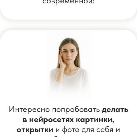
💬 Настройка бесплатной
нейросети, без ВПН за 5 минут в
РФ и СНГ
🥗 Личный план питания или схема
управление стрессом
🧑‍🏫
Консультация с ИИ
— как
будто сразу с группой экспертов для
разных сфер (самочувствие,
психология)