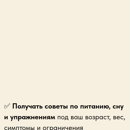
будет
поддержка куратора
по всем
вопросам. С такой помощью у вас точно
всё получится!
💬 День 2. Персональные
ответы:
настраиваем нейросеть под
вас
Настроите нейросеть под себя,
чтобы получить
точные
рекомендации по физическому
состоянию, отдыху или питанию
Пройдете глубокую диагностику
от ИИ-психолога по вашему
самочувствию