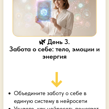
🔑 Создатель курсов для
специалистов
помогающих
профессий:
в темах ароматерапия,
психология, натуральная
парфюмерия
🔑 5 лет в онлайн-образовании: 1
500+ выпускников, продажи
курсов
более 100 млн рублей