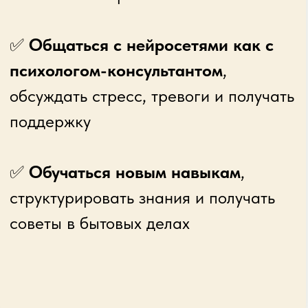
🎯
Результат
: нейросеть
начнет
работать как личный
помощник
— как будто знает вас 20
лет
🌿 День 3.
Забота о себе: тело, эмоции и
энергия