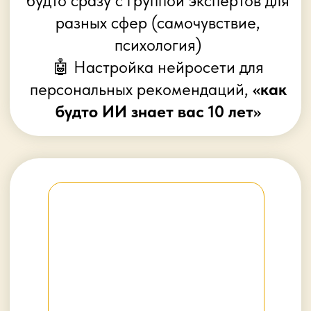
команды
можно продвигать свои
услуги или хобби
Увидите, как ИИ заменяет целую
команду: маркетинг, тексты,
дизайн и продажи
Как нейросети могут
помочь
вести социальные сети, тратя
на это 15 минут в день
Разберётесь,
как
монетизировать хобби
, усилить
профессию или запустить новый
доход
🎯
Результат
— выход на новый
уровень дохода. Нейросети будут
вам помощником и
сделают
многое за вас.