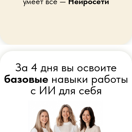
✅
Получать советы по питанию, сну
и упражнениям
под ваш возраст, вес,
симптомы и ограничения
✅
Общаться с нейросетями как с
психологом-консультантом
,
обсуждать стресс, тревоги и получать
поддержку
✅
Обучаться новым навыкам
,
структурировать знания и получать
советы в бытовых делах